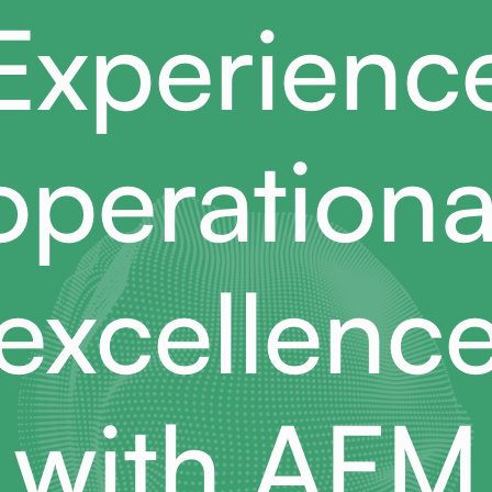
Experienc
operationa
excellenc
with AFM