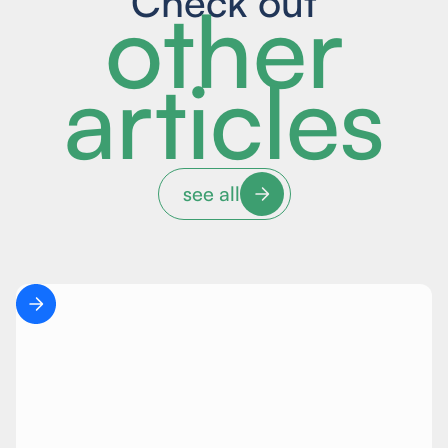
Check out
other
articles
see all